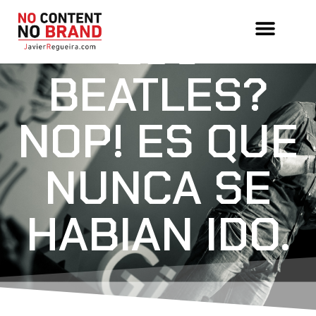
VUELVEN
LOS
BEATLES?
NOP! ES QUE
NUNCA SE
HABIAN IDO.