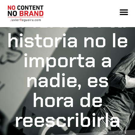
STORYTELLIN
EFICAZ: Si tu
historia no le
importa a
nadie, es
hora de
reescribirla