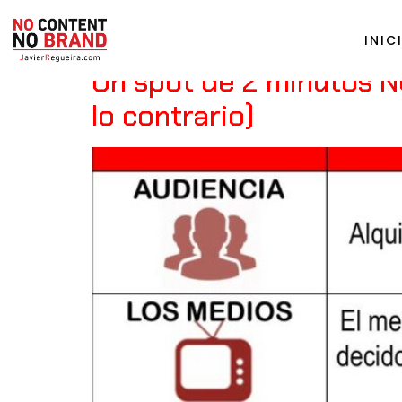
Tag:
Cannes
INIC
Un spot de 2 minutos N
lo contrario)