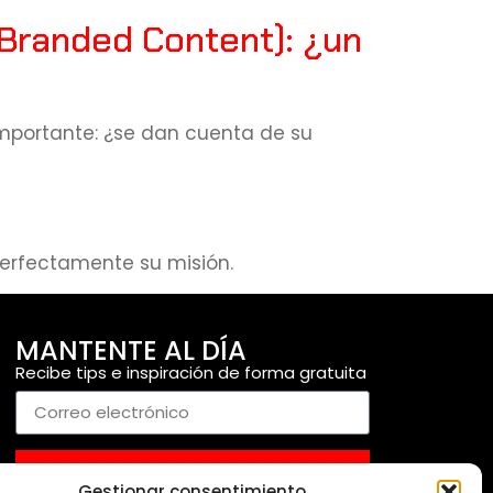
 Branded Content): ¿un
importante: ¿se dan cuenta de su
erfectamente su misión.
MANTENTE AL DÍA
Recibe tips e inspiración de forma gratuita
ENVIAR
Gestionar consentimiento