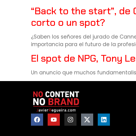
“Back to the start”, de
corto o un spot?
¿Saben los señores del jurado de Cann
importancia para el futuro de la profesi
El spot de NPG, Tony L
Un anuncio que muchos fundamentalista