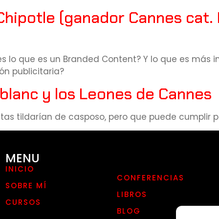
 Chipotle (ganador Cannes cat.
es lo que es un Branded Content? Y lo que es más 
ón publicitaria?
eblanc y los Leones de Cannes
s tildarían de casposo, pero que puede cumplir p
MENU
INICIO
CONFERENCIAS
SOBRE MÍ
LIBROS
CURSOS
BLOG