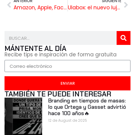
ANTERIOR
SIGUIENTE
Amazon, Apple, Facebook y Google: ¿sacrificar diferenciación por facturación?
Ulabox: el nuevo lujo es el tiempo, el dinero… o ambos?
MÁNTENTE AL DÍA
Recibe tips e inspiración de forma gratuita
ENVIAR
TAMBIÉN TE PUEDE INTERESAR
Branding en tiempos de masas:
lo que Ortega y Gasset advirtió
hace 100 años🔥
12 de August de 2025