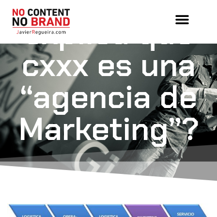
¿Alguien me
explica qué
cxxx es una
“agencia de
Marketing”?