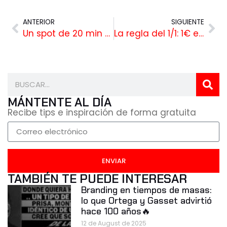
ANTERIOR
SIGUIENTE
Un spot de 20 min es un SPOT LARGO pero no un BRANDED CONTENT
La regla del 1/1: 1€ en producción = 1 € en promoción de tu Branded Content
MÁNTENTE AL DÍA
Recibe tips e inspiración de forma gratuita
ENVIAR
TAMBIÉN TE PUEDE INTERESAR
Branding en tiempos de masas:
lo que Ortega y Gasset advirtió
hace 100 años🔥
12 de August de 2025