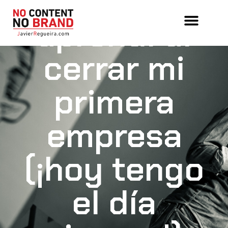
3 cosas que
aprendí al
cerrar mi
primera
empresa
(¡hoy tengo
el día