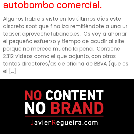
autobombo comercial.
Algunos habréis visto en los últimos días este
discreto spot que finaliza remitiéndote a una url
teaser: aprovechatubanco.es. Os voy a ahorrar
el pequeño esfuerzo y tiempo de acudir al site
porque no merece mucho la pena. Contiene
2312 vídeos como el que adjunto, con otros
tantos directores/as de oficina de BBVA (que es
el […]