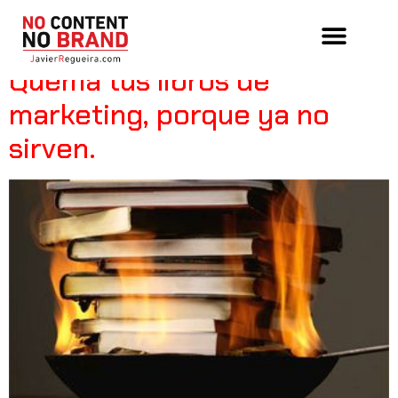
Tag:
purple cow
Quema tus libros de
marketing, porque ya no
sirven.