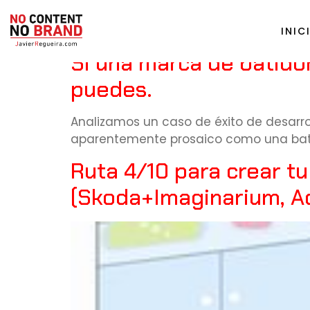
Tag:
brand content
INIC
Si una marca de batido
puedes.
Analizamos un caso de éxito de desarro
aparentemente prosaico como una bati
Ruta 4/10 para crear t
(Skoda+Imaginarium, A