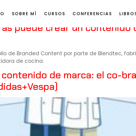
IO
SOBRE MÍ
CURSOS
CONFERENCIAS
LIBRO
ras puede crear un contenido b
llo de Branded Content por parte de Blendtec, fab
dora de cocina.
u contenido de marca: el co-br
didas+Vespa)