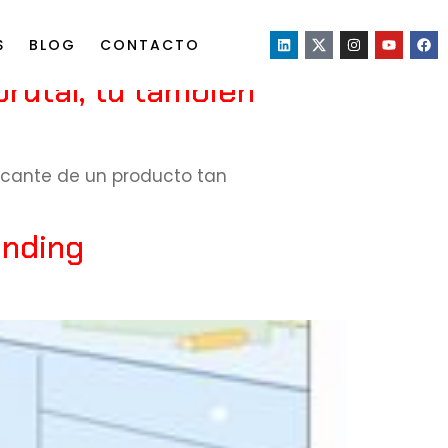
S
BLOG
CONTACTO
rutal, tú también
ricante de un producto tan
anding