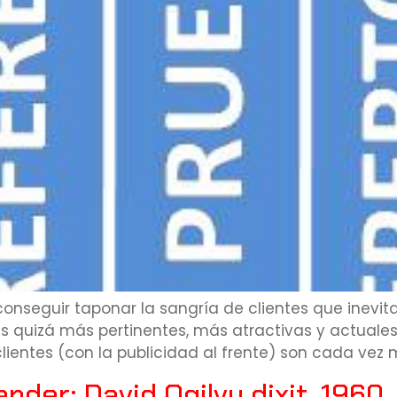
 conseguir taponar la sangría de clientes que in
as quizá más pertinentes, más atractivas y actuale
lientes (con la publicidad al frente) son cada vez
nder: David Ogilvy dixit, 1960.