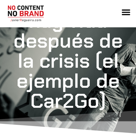
“NEOMARCAS
hay vida
después de
la crisis (el
ejemplo de
Car2Go)