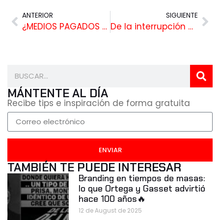
ANTERIOR
SIGUIENTE
¿MEDIOS PAGADOS O GANADOS PARA IMPULSAR MI CONTENIDO? ¡PAGADOS Y GANADOS!
De la interrupción a la relevancia: 3 REGLAS para diferenciar tu marca gracias al contenido
MÁNTENTE AL DÍA
Recibe tips e inspiración de forma gratuita
ENVIAR
TAMBIÉN TE PUEDE INTERESAR
Branding en tiempos de masas:
lo que Ortega y Gasset advirtió
hace 100 años🔥
12 de August de 2025