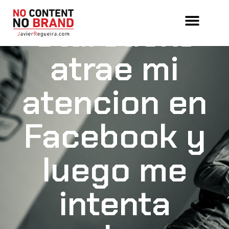
De cómo
Starbucks
atrae mi
atencion en
Facebook y
luego me
intenta