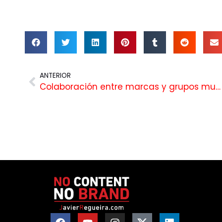
ANTERIOR
Colaboración entre marcas y grupos musicales: del patrocinio al branded entertainment