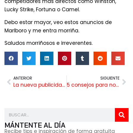
competidores más directos como Winston,
Lucky Strike, Fortuna o Camel.
Debo estar mayor, veo estos anuncios de
Marlboro y me entra morriña.
Saludos morriñosos e irreverentes.
ANTERIOR
SIGUIENTE
La nueva publicidad de Absolut: ¿es realmente “Absolut”?
5 consejos para no dormir a tu audiencia cuando hables en público (a mí me funcionan – creo :(
MÁNTENTE AL DÍA
Recibe tips e inspiración de forma gratuita