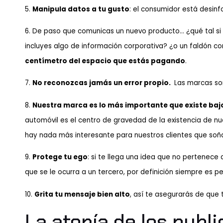
5.
Manipula datos a tu gusto
: el consumidor está desinf
6. De paso que comunicas un nuevo producto… ¿qué tal s
incluyes algo de información corporativa? ¿o un faldón 
centímetro del espacio que estás pagando
.
7.
No reconozcas jamás un error propio.
Las marcas so
8.
Nuestra marca es lo más importante que existe bajo 
automóvil es el centro de gravedad de la existencia de n
hay nada más interesante para nuestros clientes que soña
9.
Protege tu ego
: si te llega una idea que no pertenece 
que se le ocurra a un tercero, por definición siempre es pe
10.
Grita tu mensaje bien alto
, así te asegurarás de que 
La atonía de los publi