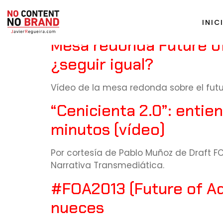
Tag:
#FOA2013
INIC
Mesa redonda Future of 
¿seguir igual?
Vídeo de la mesa redonda sobre el futu
“Cenicienta 2.0”: enti
minutos (vídeo)
Por cortesía de Pablo Muñoz de Draft FC
Narrativa Transmediática.
#FOA2013 (Future of Adv
nueces