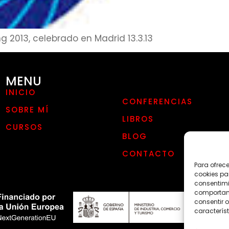
ng 2013, celebrado en Madrid 13.3.13
MENU
INICIO
CONFERENCIAS
SOBRE MÍ
LIBROS
CURSOS
BLOG
CONTACTO
Para ofrec
cookies pa
consentimi
comportami
consentir o
característ