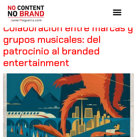
Tag:
festivales
Colaboración entre marcas y
grupos musicales: del
patrocinio al branded
entertainment