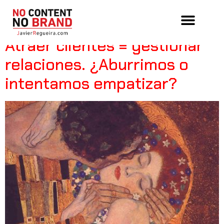
Tag:
desgaste
Atraer clientes = gestionar
relaciones. ¿Aburrimos o
intentamos empatizar?