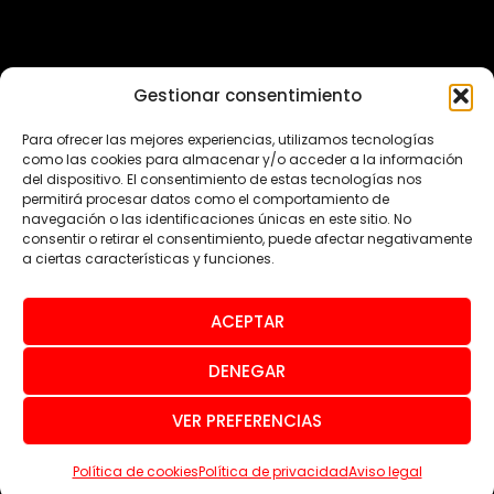
Gestionar consentimiento
Para ofrecer las mejores experiencias, utilizamos tecnologías
como las cookies para almacenar y/o acceder a la información
del dispositivo. El consentimiento de estas tecnologías nos
permitirá procesar datos como el comportamiento de
navegación o las identificaciones únicas en este sitio. No
consentir o retirar el consentimiento, puede afectar negativamente
a ciertas características y funciones.
ACEPTAR
© Todos los derechos reservados 2024
DENEGAR
Aviso legal
Política de privacidad
Política de cookies
VER PREFERENCIAS
Accesibilidad
Política de cookies
Política de privacidad
Aviso legal