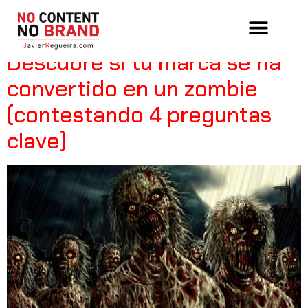
Tag:
ciclo de vida
Descubre si tu marca se ha
convertido en un zombie
(contestando 4 preguntas
clave)