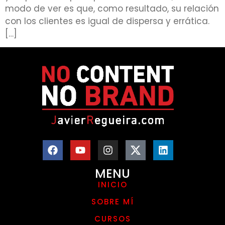
modo de ver es que, como resultado, su relación
con los clientes es igual de dispersa y errática.
[…]
MENU
INICIO
SOBRE MÍ
CURSOS