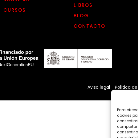
LIBROS
CURSOS
BLOG
CONTACTO
Aviso legal
Política de
Para ofrec
cookies pa
consentimi
comportami
consentir o
característ