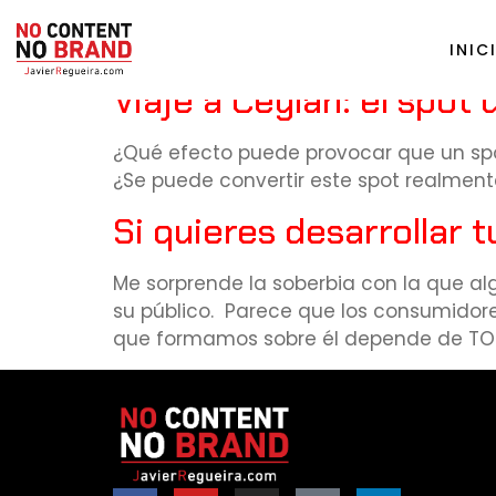
Tag:
adolfo domíng
INIC
Viaje a Ceylan: el spot
¿Qué efecto puede provocar que un spo
¿Se puede convertir este spot realment
Si quieres desarrollar t
Me sorprende la soberbia con la que al
su público. Parece que los consumidore
que formamos sobre él depende de TOD