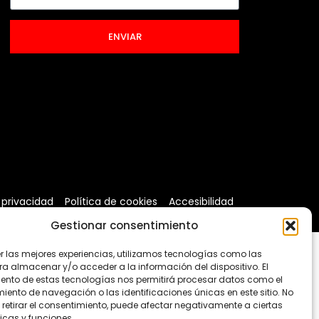
ENVIAR
 privacidad
Política de cookies
Accesibilidad
Gestionar consentimiento
er las mejores experiencias, utilizamos tecnologías como las
ra almacenar y/o acceder a la información del dispositivo. El
ento de estas tecnologías nos permitirá procesar datos como el
ento de navegación o las identificaciones únicas en este sitio. No
 retirar el consentimiento, puede afectar negativamente a ciertas
icas y funciones.